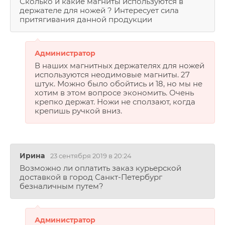
Сколько и какие магниты используются в
держателе для ножей ? Интересует сила
притягивания данной продукции
Администратор
Напишите нам
В наших магнитных держателях для ножей
используются неодимовые магниты. 27
штук. Можно было обойтись и 18, но мы не
хотим в этом вопросе экономить. Очень
крепко держат. Ножи не сползают, когда
Оплата
крепишь ручкой вниз.
Отзывы
Вопросы и ответы
Ирина
23 сентября 2019 в 20:24
Возможно ли оплатить заказ курьерской
доставкой в город Санкт-Петербург
безналичным путем?
Администратор